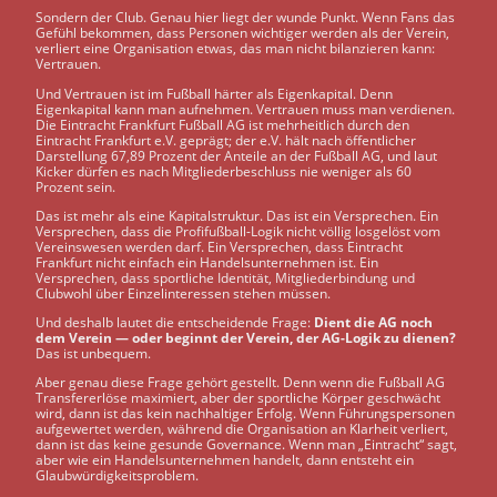
Sondern der Club. Genau hier liegt der wunde Punkt. Wenn Fans das
Gefühl bekommen, dass Personen wichtiger werden als der Verein,
verliert eine Organisation etwas, das man nicht bilanzieren kann:
Vertrauen.
Und Vertrauen ist im Fußball härter als Eigenkapital. Denn
Eigenkapital kann man aufnehmen. Vertrauen muss man verdienen.
Die Eintracht Frankfurt Fußball AG ist mehrheitlich durch den
Eintracht Frankfurt e.V. geprägt; der e.V. hält nach öffentlicher
Darstellung 67,89 Prozent der Anteile an der Fußball AG, und laut
Kicker dürfen es nach Mitgliederbeschluss nie weniger als 60
Prozent sein.
Das ist mehr als eine Kapitalstruktur. Das ist ein Versprechen. Ein
Versprechen, dass die Profifußball-Logik nicht völlig losgelöst vom
Vereinswesen werden darf. Ein Versprechen, dass Eintracht
Frankfurt nicht einfach ein Handelsunternehmen ist. Ein
Versprechen, dass sportliche Identität, Mitgliederbindung und
Clubwohl über Einzelinteressen stehen müssen.
Und deshalb lautet die entscheidende Frage:
Dient die AG noch
dem Verein — oder beginnt der Verein, der AG-Logik zu dienen?
Das ist unbequem.
Aber genau diese Frage gehört gestellt. Denn wenn die Fußball AG
Transfererlöse maximiert, aber der sportliche Körper geschwächt
wird, dann ist das kein nachhaltiger Erfolg. Wenn Führungspersonen
aufgewertet werden, während die Organisation an Klarheit verliert,
dann ist das keine gesunde Governance. Wenn man „Eintracht“ sagt,
aber wie ein Handelsunternehmen handelt, dann entsteht ein
Glaubwürdigkeitsproblem.