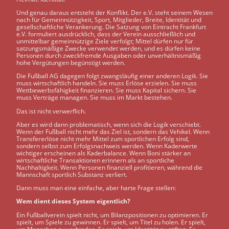
Und genau daraus entsteht der Konflikt. Der e.V. steht seinem Wesen
nach für Gemeinnützigkeit, Sport, Mitglieder, Breite, Identität und
gesellschaftliche Verankerung. Die Satzung von Eintracht Frankfurt
e.V. formuliert ausdrücklich, dass der Verein ausschließlich und
unmittelbar gemeinnützige Ziele verfolgt; Mittel dürfen nur für
satzungsmäßige Zwecke verwendet werden, und es dürfen keine
Personen durch zweckfremde Ausgaben oder unverhältnismäßig
hohe Vergütungen begünstigt werden.
Die Fußball AG dagegen folgt zwangsläufig einer anderen Logik. Sie
muss wirtschaftlich handeln. Sie muss Erlöse erzielen. Sie muss
Wettbewerbsfähigkeit finanzieren. Sie muss Kapital sichern. Sie
muss Verträge managen. Sie muss im Markt bestehen.
Das ist nicht verwerflich.
Aber es wird dann problematisch, wenn sich die Logik verschiebt.
Wenn der Fußball nicht mehr das Ziel ist, sondern das Vehikel. Wenn
Transfererlöse nicht mehr Mittel zum sportlichen Erfolg sind,
sondern selbst zum Erfolgsnachweis werden. Wenn Kaderwerte
wichtiger erscheinen als Kaderbalance. Wenn Boni stärker an
wirtschaftliche Transaktionen erinnern als an sportliche
Nachhaltigkeit. Wenn Personen finanziell profitieren, während die
Mannschaft sportlich Substanz verliert.
Dann muss man eine einfache, aber harte Frage stellen:
Wem dient dieses System eigentlich?
Ein Fußballverein spielt nicht, um Bilanzpositionen zu optimieren. Er
spielt, um Spiele zu gewinnen. Er spielt, um Titel zu holen. Er spielt,