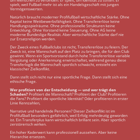
um Menschen zu verbinden. Er spielt, um Identität zu stiften. Er
spielt, weil Fußball mehr ist als ein Handelsgeschäft mit jungen
Vermögenswerten.
Natürlich braucht moderner Profifußball wirtschaftliche Stärke. Ohne
Kapital keine Wettbewerbsfähigkeit. Ohne Transfererlöse keine
Handlungsspielräume. Ohne professionelle Strukturen keine
Entwicklung. Ohne Vorstand keine Steuerung. Ohne AG keine
moderne Bundesliga-Realität. Aber wirtschaftliche Stärke darf nie
zur Ersatzreligion werden.
Der Zweck eines Fußballclubs ist nicht, Transfererlöse zu feiern. Der
Zweck ist, eine Mannschaft auf den Platz zu bringen, die für den Club
gewinnt. Wenn ein Sportvorstand durch hohe Transfererlöse variable
Vergütung oder Anerkennung erwirtschaftet, während genau diese
Transferlogik die Mannschaft sportlich schwächt, entsteht ein
klassischer Zielkonflikt.
Dann stellt sich nicht nur eine sportliche Frage. Dann stellt sich eine
ethische Frage.
Wer profitiert von der Entscheidung — und wer trägt den
Schaden?
Profitiert die Mannschaft? Profitiert der Club? Profitieren
die Fans? Profitiert die sportliche Identität? Oder profitieren in erster
Linie Kennzahlen,
Narrative und handelnde Personen? Dieser Zielkonflikt ist im
Profifußball besonders gefährlich, weil Erfolg mehrdeutig geworden
ist. Ein Transferplus kann wirtschaftlich brillant sein. Aber sportlich
zerstörerisch wirken.
Ein hoher Kaderwert kann professionell aussehen. Aber keine
Hierarchie ersetzen.