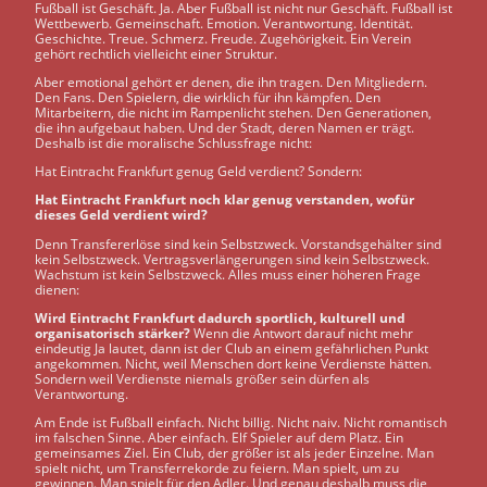
Fußball ist Geschäft. Ja. Aber Fußball ist nicht nur Geschäft. Fußball ist
Wettbewerb. Gemeinschaft. Emotion. Verantwortung. Identität.
Geschichte. Treue. Schmerz. Freude. Zugehörigkeit. Ein Verein
gehört rechtlich vielleicht einer Struktur.
Aber emotional gehört er denen, die ihn tragen. Den Mitgliedern.
Den Fans. Den Spielern, die wirklich für ihn kämpfen. Den
Mitarbeitern, die nicht im Rampenlicht stehen. Den Generationen,
die ihn aufgebaut haben. Und der Stadt, deren Namen er trägt.
Deshalb ist die moralische Schlussfrage nicht:
Hat Eintracht Frankfurt genug Geld verdient? Sondern:
Hat Eintracht Frankfurt noch klar genug verstanden, wofür
dieses Geld verdient wird?
Denn Transfererlöse sind kein Selbstzweck. Vorstandsgehälter sind
kein Selbstzweck. Vertragsverlängerungen sind kein Selbstzweck.
Wachstum ist kein Selbstzweck. Alles muss einer höheren Frage
dienen:
Wird Eintracht Frankfurt dadurch sportlich, kulturell und
organisatorisch stärker?
Wenn die Antwort darauf nicht mehr
eindeutig Ja lautet, dann ist der Club an einem gefährlichen Punkt
angekommen. Nicht, weil Menschen dort keine Verdienste hätten.
Sondern weil Verdienste niemals größer sein dürfen als
Verantwortung.
Am Ende ist Fußball einfach. Nicht billig. Nicht naiv. Nicht romantisch
im falschen Sinne. Aber einfach. Elf Spieler auf dem Platz. Ein
gemeinsames Ziel. Ein Club, der größer ist als jeder Einzelne. Man
spielt nicht, um Transferrekorde zu feiern. Man spielt, um zu
gewinnen. Man spielt für den Adler. Und genau deshalb muss die