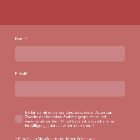
Name
*
E-Mail
*
Ich bin damit einverstanden, dass diese Daten zum
Zwecke der Kontaktaufnahme gespeichert und
verarbeitet werden. Mir ist bekannt, dass ich meine
Einwilligung jederzeit widerrufen kann.
*
* Bitte füllen Sie alle erforderlichen Felder aus.