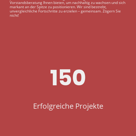
Vorstandsberatung Ihnen bieten, um nachhaltig zu wachsen und sich
markant an der Spitze zu positionieren. Wir sind bestrebt,
unvergleichliche Fortschritte zu erzielen – gemeinsam. Zögern Sie
nicht!
150
Erfolgreiche Projekte